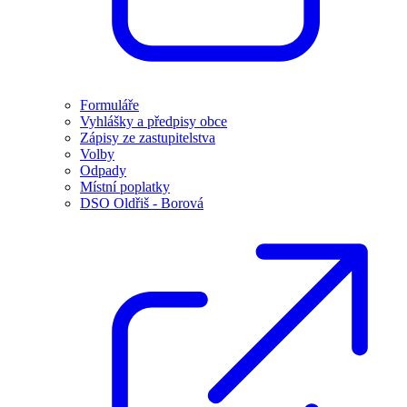
Formuláře
Vyhlášky a předpisy obce
Zápisy ze zastupitelstva
Volby
Odpady
Místní poplatky
DSO Oldřiš - Borová