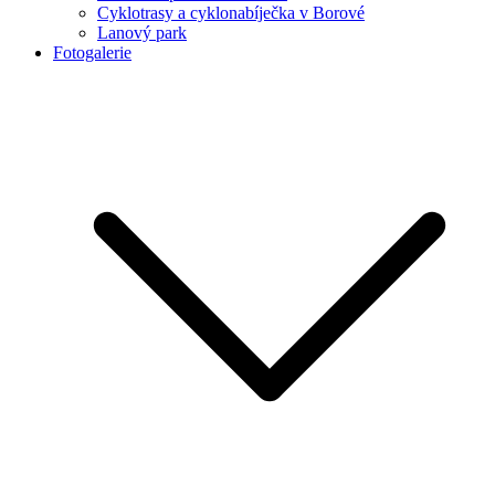
Cyklotrasy a cyklonabíječka v Borové
Lanový park
Fotogalerie