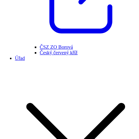
ČSZ ZO Borová
Český červený kříž
Úřad