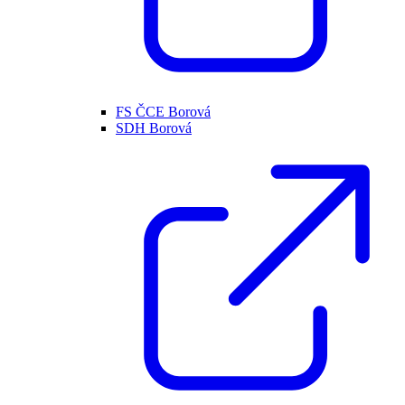
FS ČCE Borová
SDH Borová