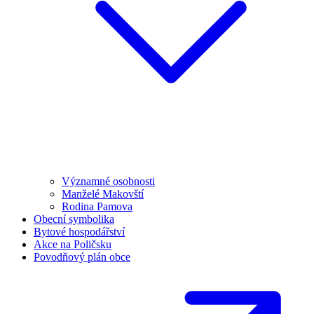
Významné osobnosti
Manželé Makovští
Rodina Pamova
Obecní symbolika
Bytové hospodářství
Akce na Poličsku
Povodňový plán obce