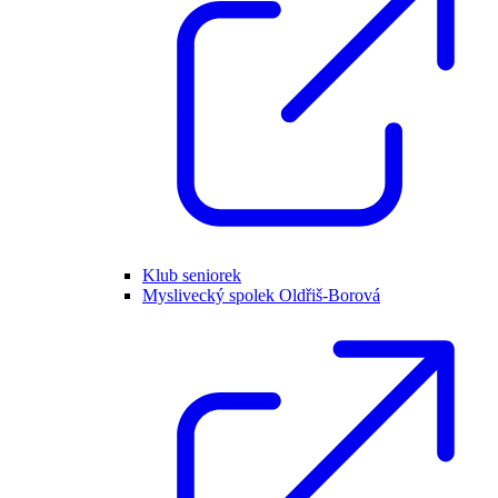
Klub seniorek
Myslivecký spolek Oldřiš-Borová