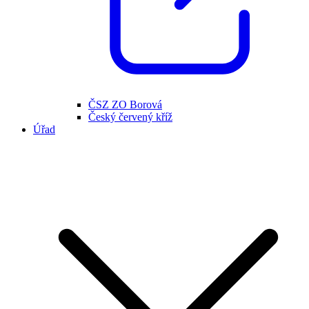
ČSZ ZO Borová
Český červený kříž
Úřad