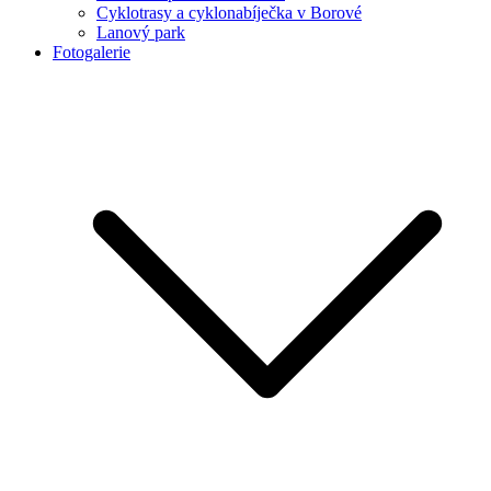
Cyklotrasy a cyklonabíječka v Borové
Lanový park
Fotogalerie