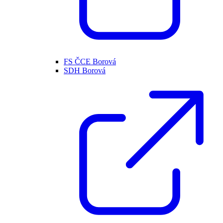
FS ČCE Borová
SDH Borová