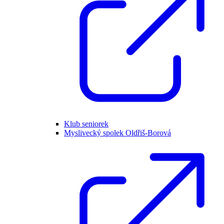
Klub seniorek
Myslivecký spolek Oldřiš-Borová