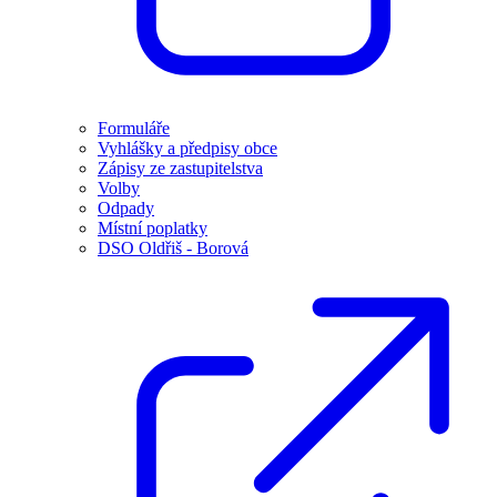
Formuláře
Vyhlášky a předpisy obce
Zápisy ze zastupitelstva
Volby
Odpady
Místní poplatky
DSO Oldřiš - Borová