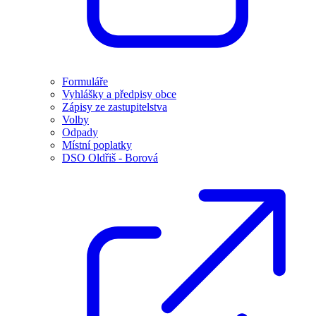
Formuláře
Vyhlášky a předpisy obce
Zápisy ze zastupitelstva
Volby
Odpady
Místní poplatky
DSO Oldřiš - Borová