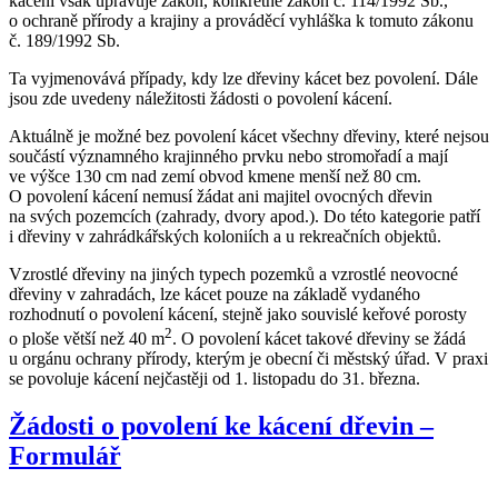
kácení však upravuje zákon, konkrétně zákon č. 114/1992 Sb.,
o ochraně přírody a krajiny a prováděcí vyhláška k tomuto zákonu
č. 189/1992 Sb.
Ta vyjmenovává případy, kdy lze dřeviny kácet bez povolení. Dále
jsou zde uvedeny náležitosti žádosti o povolení kácení.
Aktuálně je možné bez povolení kácet všechny dřeviny, které nejsou
součástí významného krajinného prvku nebo stromořadí a mají
ve výšce 130 cm nad zemí obvod kmene menší než 80 cm.
O povolení kácení nemusí žádat ani majitel ovocných dřevin
na svých pozemcích (zahrady, dvory apod.). Do této kategorie patří
i dřeviny v zahrádkářských koloniích a u rekreačních objektů.
Vzrostlé dřeviny na jiných typech pozemků a vzrostlé neovocné
dřeviny v zahradách, lze kácet pouze na základě vydaného
rozhodnutí o povolení kácení, stejně jako souvislé keřové porosty
2
o ploše větší než 40 m
. O povolení kácet takové dřeviny se žádá
u orgánu ochrany přírody, kterým je obecní či městský úřad. V praxi
se povoluje kácení nejčastěji od 1. listopadu do 31. března.
Žádosti o povolení ke kácení dřevin –
Formulář