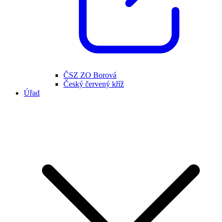
ČSZ ZO Borová
Český červený kříž
Úřad