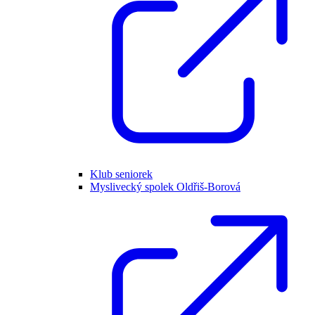
Klub seniorek
Myslivecký spolek Oldřiš-Borová