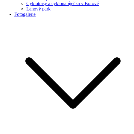
Cyklotrasy a cyklonabíječka v Borové
Lanový park
Fotogalerie