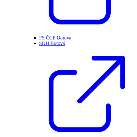
FS ČCE Borová
SDH Borová