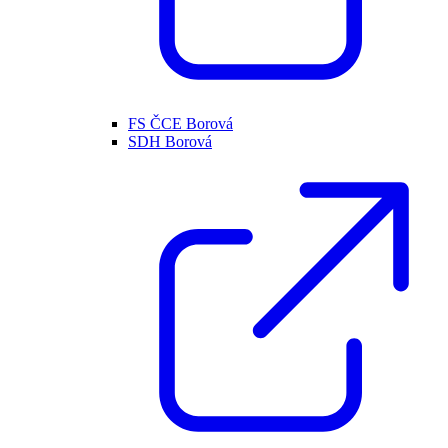
FS ČCE Borová
SDH Borová