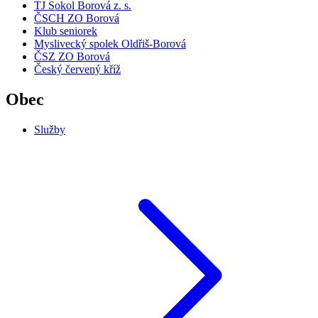
TJ Sokol Borová z. s.
ČSCH ZO Borová
Klub seniorek
Myslivecký spolek Oldřiš-Borová
ČSZ ZO Borová
Český červený kříž
Obec
Služby