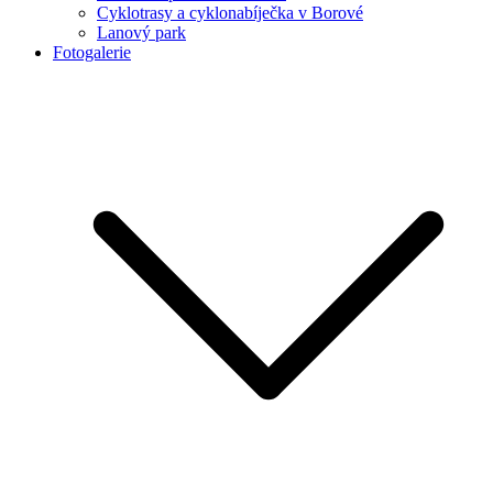
Cyklotrasy a cyklonabíječka v Borové
Lanový park
Fotogalerie