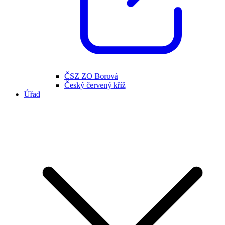
ČSZ ZO Borová
Český červený kříž
Úřad