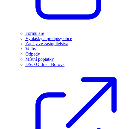
Formuláře
Vyhlášky a předpisy obce
Zápisy ze zastupitelstva
Volby
Odpady
Místní poplatky
DSO Oldřiš - Borová