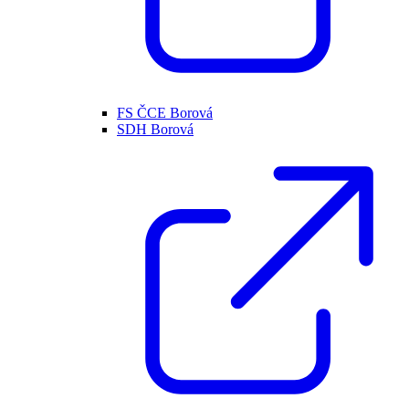
FS ČCE Borová
SDH Borová