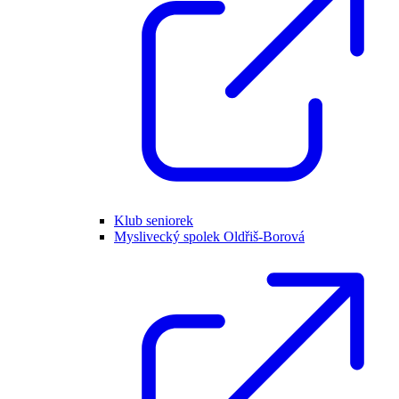
Klub seniorek
Myslivecký spolek Oldřiš-Borová