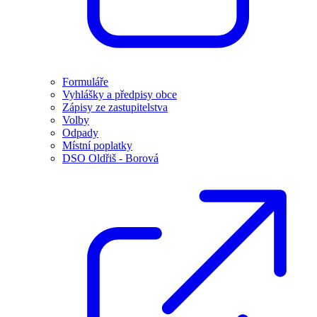
Formuláře
Vyhlášky a předpisy obce
Zápisy ze zastupitelstva
Volby
Odpady
Místní poplatky
DSO Oldřiš - Borová