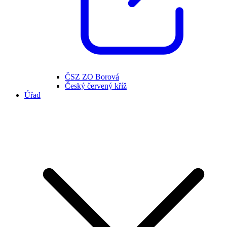
ČSZ ZO Borová
Český červený kříž
Úřad