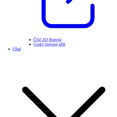
ČSZ ZO Borová
Český červený kříž
Úřad