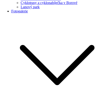
Cyklotrasy a cyklonabíječka v Borové
Lanový park
Fotogalerie