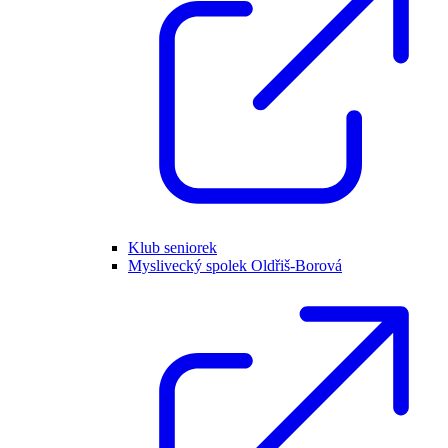
Klub seniorek
Myslivecký spolek Oldřiš-Borová