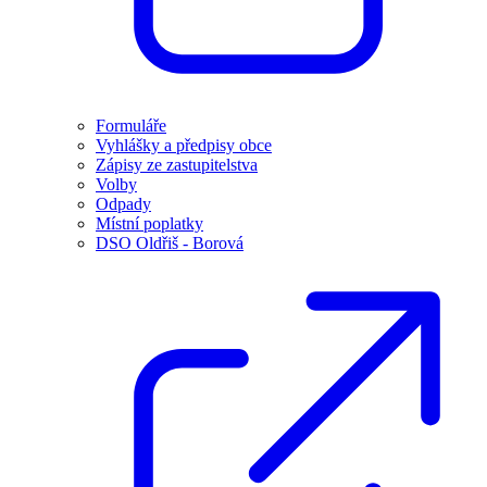
Formuláře
Vyhlášky a předpisy obce
Zápisy ze zastupitelstva
Volby
Odpady
Místní poplatky
DSO Oldřiš - Borová