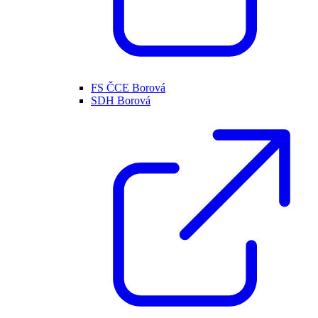
FS ČCE Borová
SDH Borová