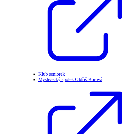
Klub seniorek
Myslivecký spolek Oldřiš-Borová