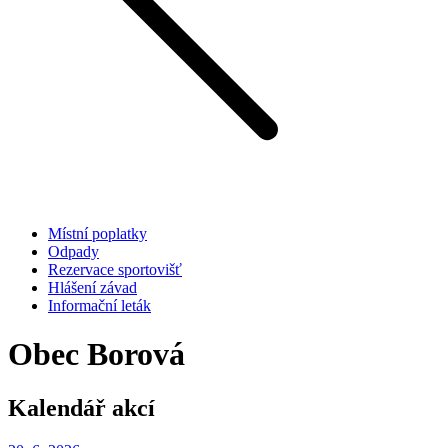
Místní poplatky
Odpady
Rezervace sportovišť
Hlášení závad
Informační leták
Obec Borová
Kalendář akcí