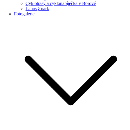
Cyklotrasy a cyklonabíječka v Borové
Lanový park
Fotogalerie