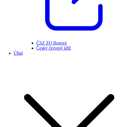
ČSZ ZO Borová
Český červený kříž
Úřad