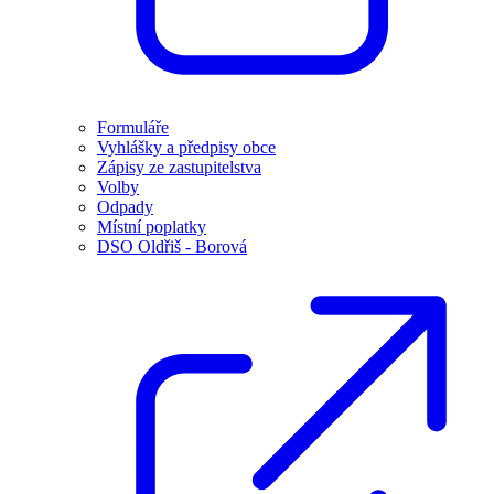
Formuláře
Vyhlášky a předpisy obce
Zápisy ze zastupitelstva
Volby
Odpady
Místní poplatky
DSO Oldřiš - Borová