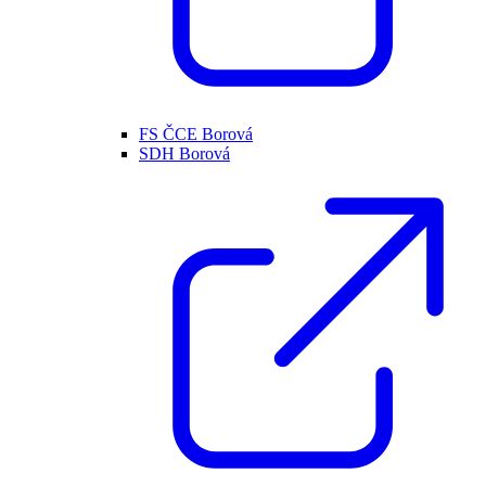
FS ČCE Borová
SDH Borová