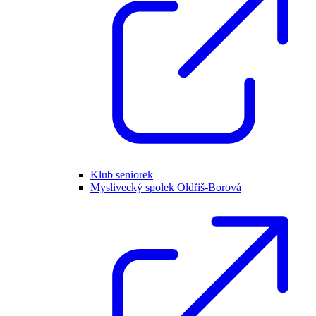
Klub seniorek
Myslivecký spolek Oldřiš-Borová