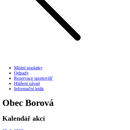
Místní poplatky
Odpady
Rezervace sportovišť
Hlášení závad
Informační leták
Obec Borová
Kalendář akcí