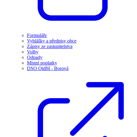
Formuláře
Vyhlášky a předpisy obce
Zápisy ze zastupitelstva
Volby
Odpady
Místní poplatky
DSO Oldřiš - Borová