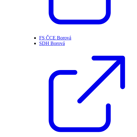
FS ČCE Borová
SDH Borová