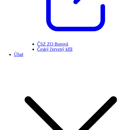
ČSZ ZO Borová
Český červený kříž
Úřad