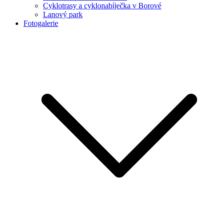
Cyklotrasy a cyklonabíječka v Borové
Lanový park
Fotogalerie