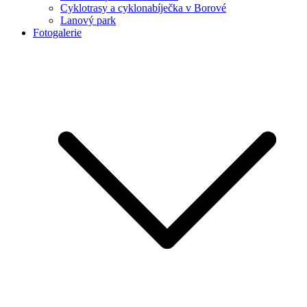
Cyklotrasy a cyklonabíječka v Borové
Lanový park
Fotogalerie