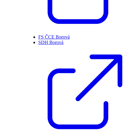
FS ČCE Borová
SDH Borová