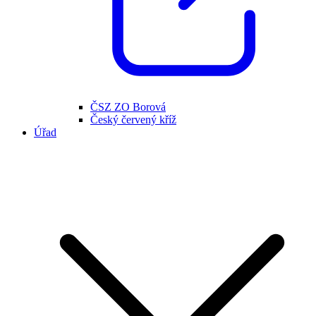
ČSZ ZO Borová
Český červený kříž
Úřad