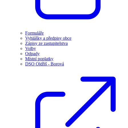
Formuláře
Vyhlášky a předpisy obce
Zápisy ze zastupitelstva
Volby
Odpady
Místní poplatky
DSO Oldřiš - Borová