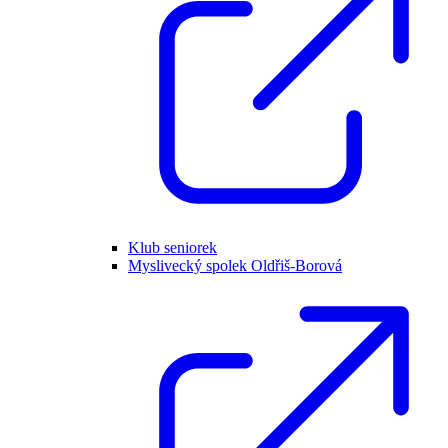
Klub seniorek
Myslivecký spolek Oldřiš-Borová