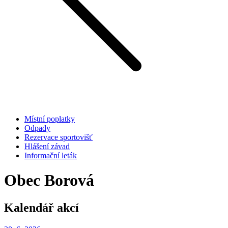
Místní poplatky
Odpady
Rezervace sportovišť
Hlášení závad
Informační leták
Obec Borová
Kalendář akcí