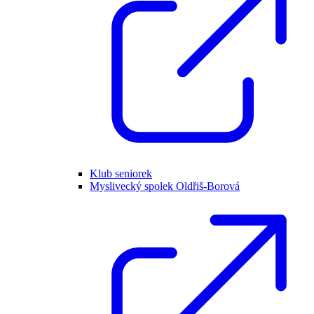
Klub seniorek
Myslivecký spolek Oldřiš-Borová