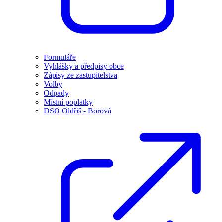
Formuláře
Vyhlášky a předpisy obce
Zápisy ze zastupitelstva
Volby
Odpady
Místní poplatky
DSO Oldřiš - Borová