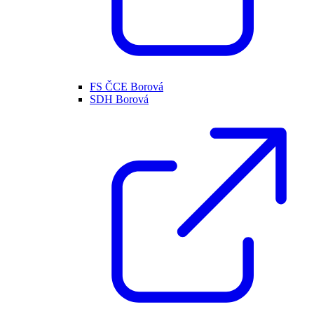
FS ČCE Borová
SDH Borová