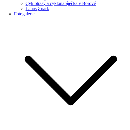
Cyklotrasy a cyklonabíječka v Borové
Lanový park
Fotogalerie