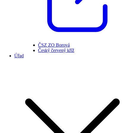
ČSZ ZO Borová
Český červený kříž
Úřad