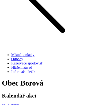
Místní poplatky
Odpady
Rezervace sportovišť
Hlášení závad
Informační leták
Obec Borová
Kalendář akcí