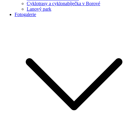
Cyklotrasy a cyklonabíječka v Borové
Lanový park
Fotogalerie