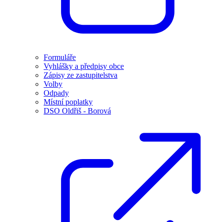
Formuláře
Vyhlášky a předpisy obce
Zápisy ze zastupitelstva
Volby
Odpady
Místní poplatky
DSO Oldřiš - Borová