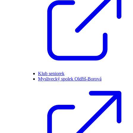
Klub seniorek
Myslivecký spolek Oldřiš-Borová