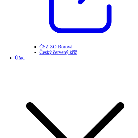
ČSZ ZO Borová
Český červený kříž
Úřad