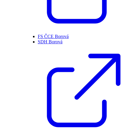
FS ČCE Borová
SDH Borová