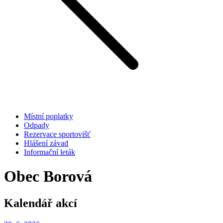
Místní poplatky
Odpady
Rezervace sportovišť
Hlášení závad
Informační leták
Obec Borová
Kalendář akcí