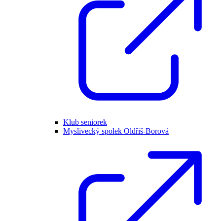
Klub seniorek
Myslivecký spolek Oldřiš-Borová