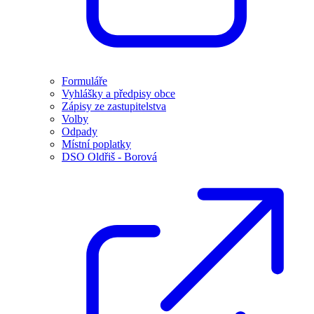
Formuláře
Vyhlášky a předpisy obce
Zápisy ze zastupitelstva
Volby
Odpady
Místní poplatky
DSO Oldřiš - Borová