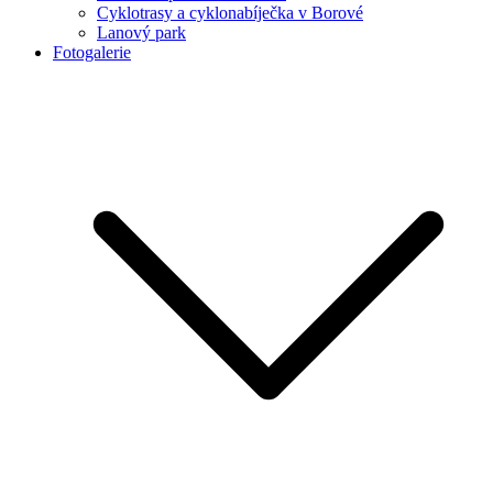
Cyklotrasy a cyklonabíječka v Borové
Lanový park
Fotogalerie