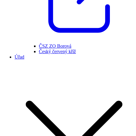
ČSZ ZO Borová
Český červený kříž
Úřad