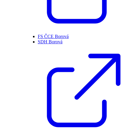
FS ČCE Borová
SDH Borová