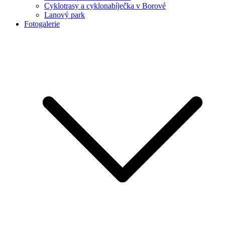
Cyklotrasy a cyklonabíječka v Borové
Lanový park
Fotogalerie