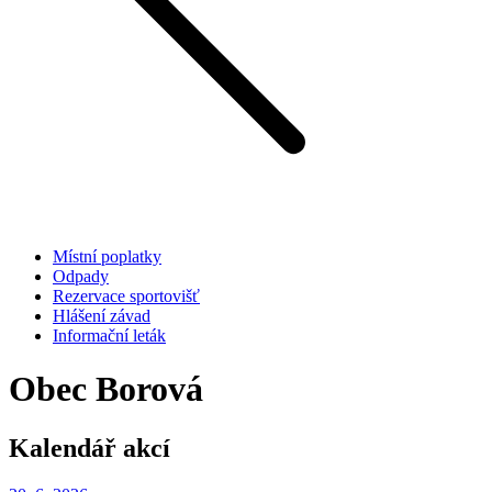
Místní poplatky
Odpady
Rezervace sportovišť
Hlášení závad
Informační leták
Obec Borová
Kalendář akcí