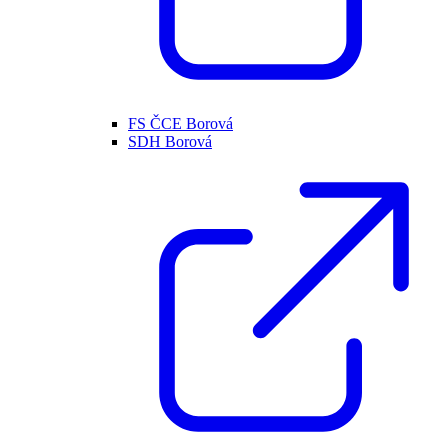
FS ČCE Borová
SDH Borová