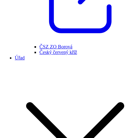
ČSZ ZO Borová
Český červený kříž
Úřad