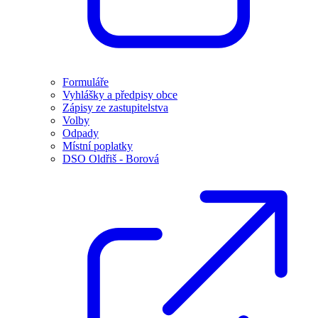
Formuláře
Vyhlášky a předpisy obce
Zápisy ze zastupitelstva
Volby
Odpady
Místní poplatky
DSO Oldřiš - Borová