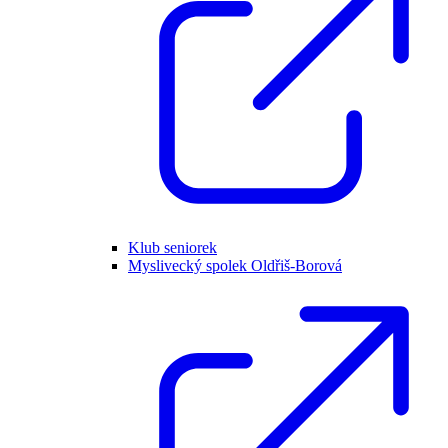
Klub seniorek
Myslivecký spolek Oldřiš-Borová