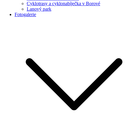
Cyklotrasy a cyklonabíječka v Borové
Lanový park
Fotogalerie