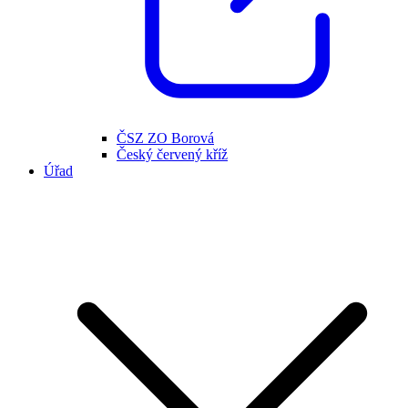
ČSZ ZO Borová
Český červený kříž
Úřad