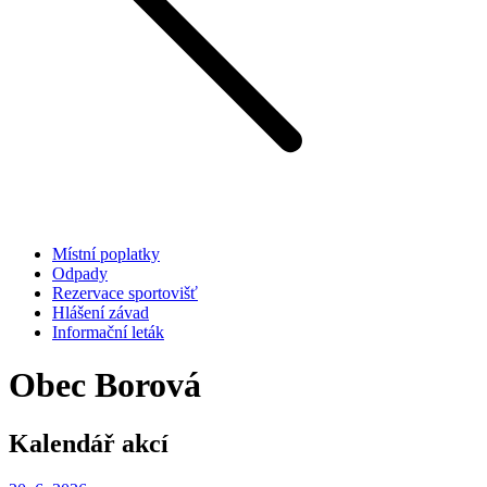
Místní poplatky
Odpady
Rezervace sportovišť
Hlášení závad
Informační leták
Obec Borová
Kalendář akcí