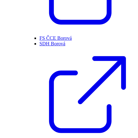
FS ČCE Borová
SDH Borová