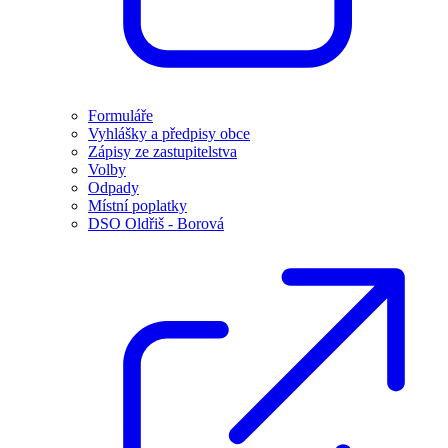
Formuláře
Vyhlášky a předpisy obce
Zápisy ze zastupitelstva
Volby
Odpady
Místní poplatky
DSO Oldřiš - Borová