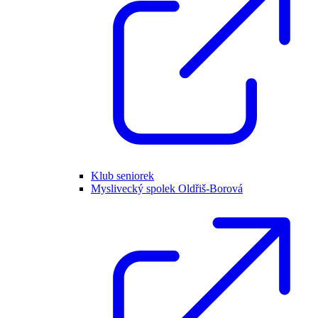
Klub seniorek
Myslivecký spolek Oldřiš-Borová