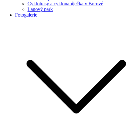
Cyklotrasy a cyklonabíječka v Borové
Lanový park
Fotogalerie