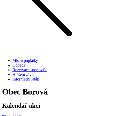
Místní poplatky
Odpady
Rezervace sportovišť
Hlášení závad
Informační leták
Obec Borová
Kalendář akcí