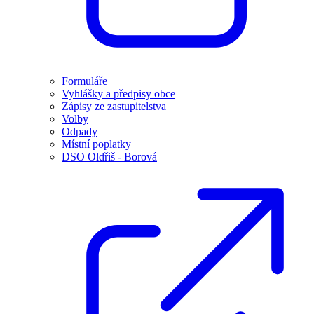
Formuláře
Vyhlášky a předpisy obce
Zápisy ze zastupitelstva
Volby
Odpady
Místní poplatky
DSO Oldřiš - Borová