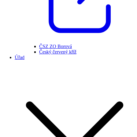
ČSZ ZO Borová
Český červený kříž
Úřad