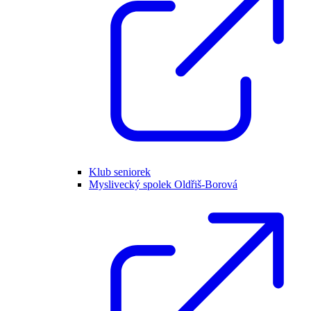
Klub seniorek
Myslivecký spolek Oldřiš-Borová