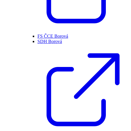
FS ČCE Borová
SDH Borová