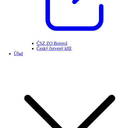
ČSZ ZO Borová
Český červený kříž
Úřad