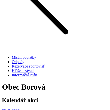
Místní poplatky
Odpady
Rezervace sportovišť
Hlášení závad
Informační leták
Obec Borová
Kalendář akcí