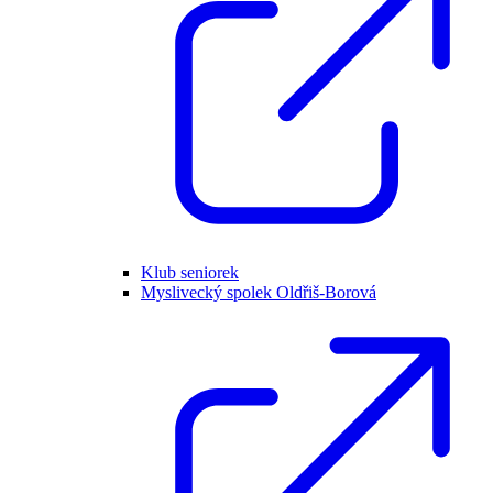
Klub seniorek
Myslivecký spolek Oldřiš-Borová