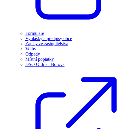
Formuláře
Vyhlášky a předpisy obce
Zápisy ze zastupitelstva
Volby
Odpady
Místní poplatky
DSO Oldřiš - Borová