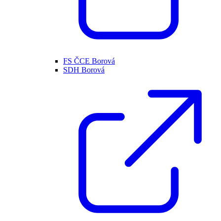
FS ČCE Borová
SDH Borová