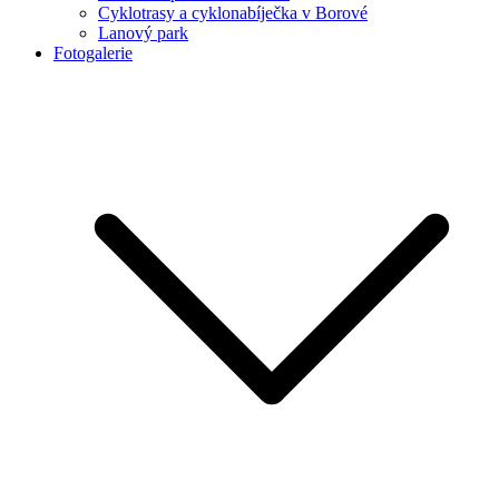
Cyklotrasy a cyklonabíječka v Borové
Lanový park
Fotogalerie