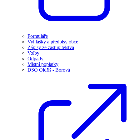
Formuláře
Vyhlášky a předpisy obce
Zápisy ze zastupitelstva
Volby
Odpady
Místní poplatky
DSO Oldřiš - Borová