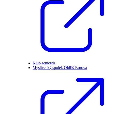
Klub seniorek
Myslivecký spolek Oldřiš-Borová