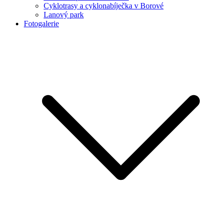
Cyklotrasy a cyklonabíječka v Borové
Lanový park
Fotogalerie