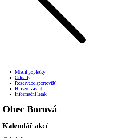
Místní poplatky
Odpady
Rezervace sportovišť
Hlášení závad
Informační leták
Obec Borová
Kalendář akcí