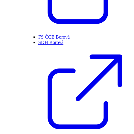
FS ČCE Borová
SDH Borová