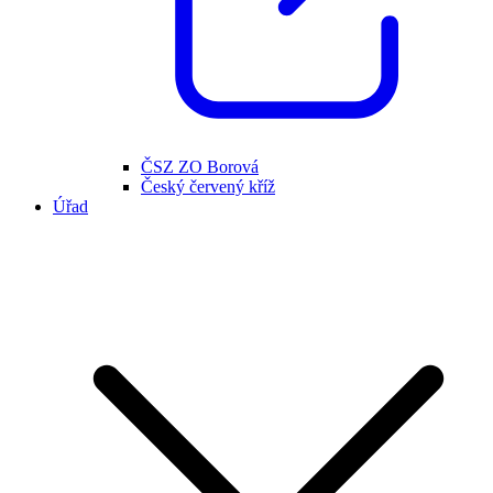
ČSZ ZO Borová
Český červený kříž
Úřad