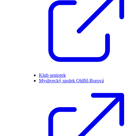
Klub seniorek
Myslivecký spolek Oldřiš-Borová