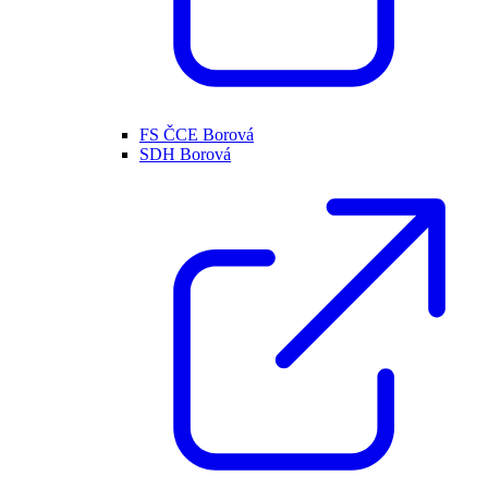
FS ČCE Borová
SDH Borová