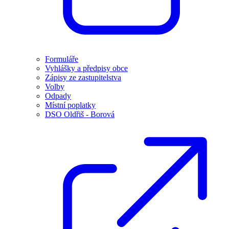
Formuláře
Vyhlášky a předpisy obce
Zápisy ze zastupitelstva
Volby
Odpady
Místní poplatky
DSO Oldřiš - Borová