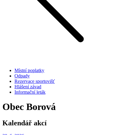
Místní poplatky
Odpady
Rezervace sportovišť
Hlášení závad
Informační leták
Obec Borová
Kalendář akcí