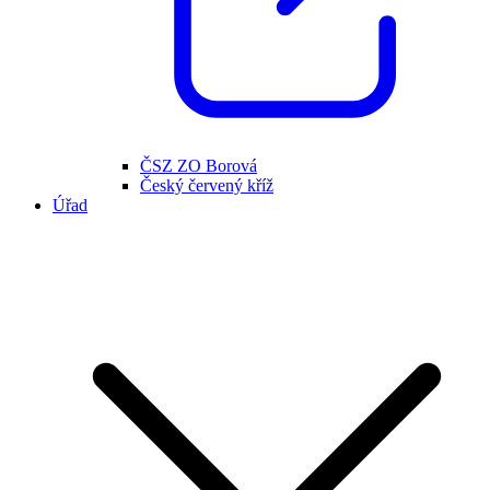
ČSZ ZO Borová
Český červený kříž
Úřad