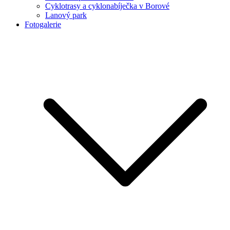
Cyklotrasy a cyklonabíječka v Borové
Lanový park
Fotogalerie