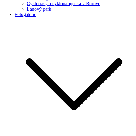
Cyklotrasy a cyklonabíječka v Borové
Lanový park
Fotogalerie