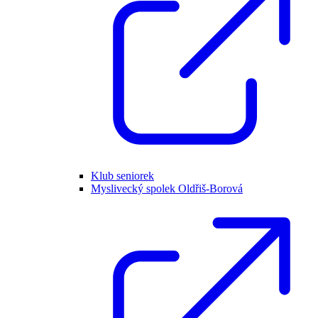
Klub seniorek
Myslivecký spolek Oldřiš-Borová