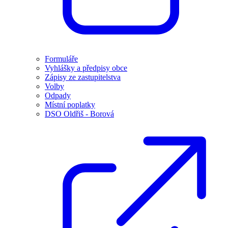
Formuláře
Vyhlášky a předpisy obce
Zápisy ze zastupitelstva
Volby
Odpady
Místní poplatky
DSO Oldřiš - Borová