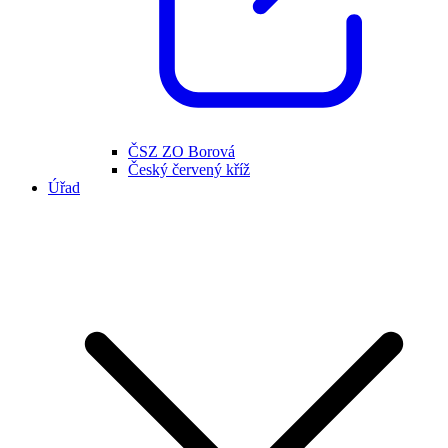
ČSZ ZO Borová
Český červený kříž
Úřad