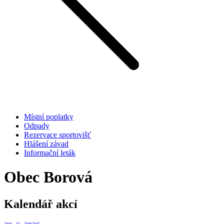
Místní poplatky
Odpady
Rezervace sportovišť
Hlášení závad
Informační leták
Obec Borová
Kalendář akcí