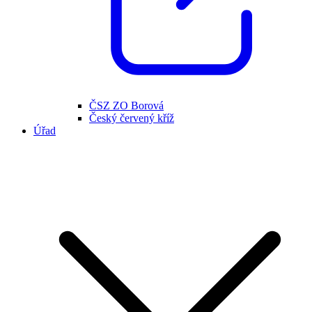
ČSZ ZO Borová
Český červený kříž
Úřad