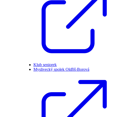
Klub seniorek
Myslivecký spolek Oldřiš-Borová