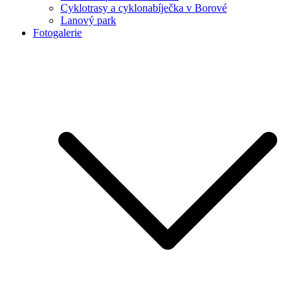
Cyklotrasy a cyklonabíječka v Borové
Lanový park
Fotogalerie