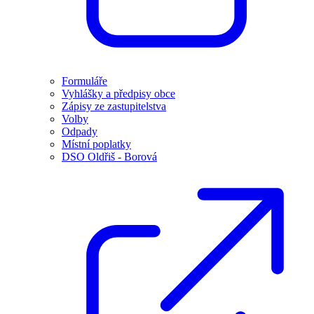
Formuláře
Vyhlášky a předpisy obce
Zápisy ze zastupitelstva
Volby
Odpady
Místní poplatky
DSO Oldřiš - Borová