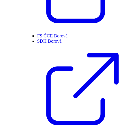
FS ČCE Borová
SDH Borová