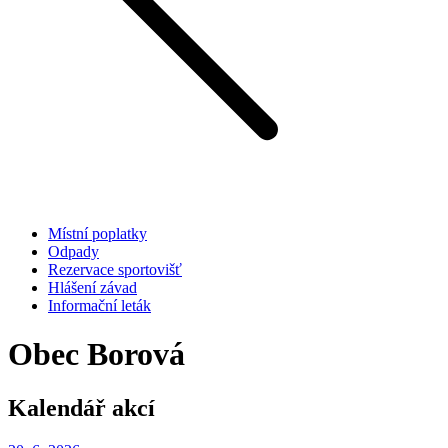
Místní poplatky
Odpady
Rezervace sportovišť
Hlášení závad
Informační leták
Obec Borová
Kalendář akcí