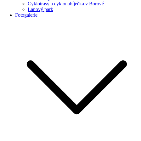
Cyklotrasy a cyklonabíječka v Borové
Lanový park
Fotogalerie