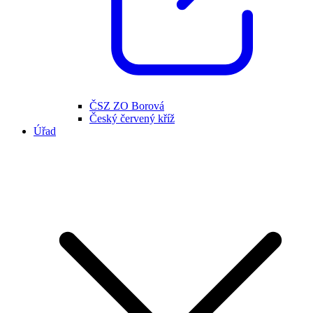
ČSZ ZO Borová
Český červený kříž
Úřad