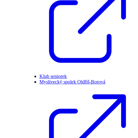
Klub seniorek
Myslivecký spolek Oldřiš-Borová