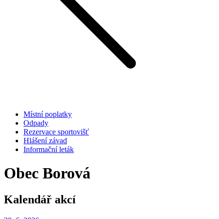
Místní poplatky
Odpady
Rezervace sportovišť
Hlášení závad
Informační leták
Obec Borová
Kalendář akcí