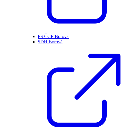
FS ČCE Borová
SDH Borová