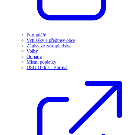
Formuláře
Vyhlášky a předpisy obce
Zápisy ze zastupitelstva
Volby
Odpady
Místní poplatky
DSO Oldřiš - Borová