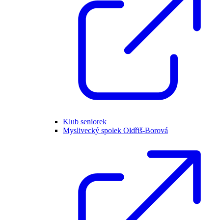
Klub seniorek
Myslivecký spolek Oldřiš-Borová