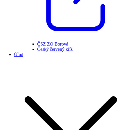
ČSZ ZO Borová
Český červený kříž
Úřad