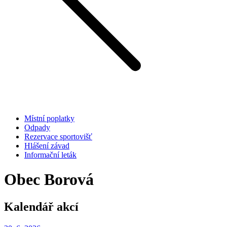
Místní poplatky
Odpady
Rezervace sportovišť
Hlášení závad
Informační leták
Obec Borová
Kalendář akcí