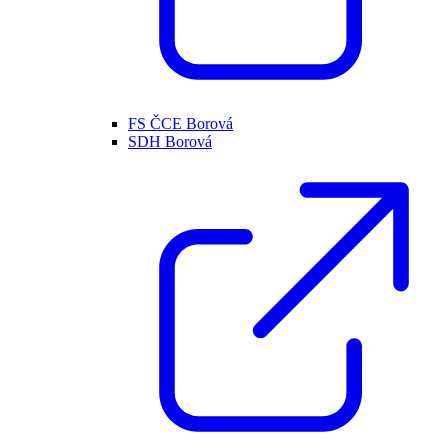
FS ČCE Borová
SDH Borová