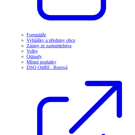
Formuláře
Vyhlášky a předpisy obce
Zápisy ze zastupitelstva
Volby
Odpady
Místní poplatky
DSO Oldřiš - Borová