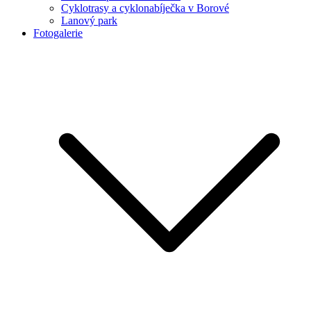
Cyklotrasy a cyklonabíječka v Borové
Lanový park
Fotogalerie